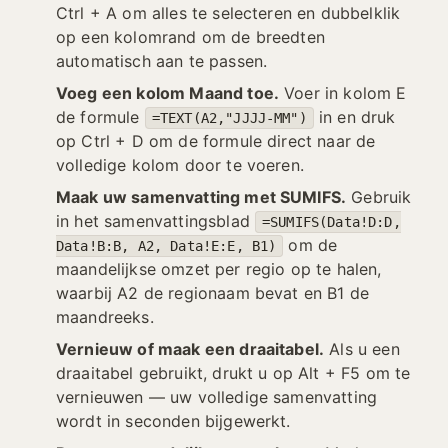
Ctrl + A om alles te selecteren en dubbelklik
op een kolomrand om de breedten
automatisch aan te passen.
Voeg een kolom Maand toe.
Voer in kolom E
de formule
in en druk
=TEXT(A2,"JJJJ-MM")
op Ctrl + D om de formule direct naar de
volledige kolom door te voeren.
Maak uw samenvatting met SUMIFS.
Gebruik
in het samenvattingsblad
=SUMIFS(Data!D:D,
om de
Data!B:B, A2, Data!E:E, B1)
maandelijkse omzet per regio op te halen,
waarbij A2 de regionaam bevat en B1 de
maandreeks.
Vernieuw of maak een draaitabel.
Als u een
draaitabel gebruikt, drukt u op Alt + F5 om te
vernieuwen — uw volledige samenvatting
wordt in seconden bijgewerkt.