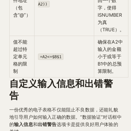
件地址
回一个数
A2))
（包
字，使得
含“@”）
ISNUMBER
为真
（TRUE）。
值不能
确保在A2中
超过特
输入的金额
定单元
小于或等于
=A2<=$B$1
格的限
B1中的总预
制
算限制。
自定义输入信息和出错警
告
一份优秀的电子表格不仅能阻止不良数据，还能礼貌
地引导用户如何输入正确的数据。“数据验证”对话框中
的
输入信息
和
出错警告
选项卡是提供良好用户体验的