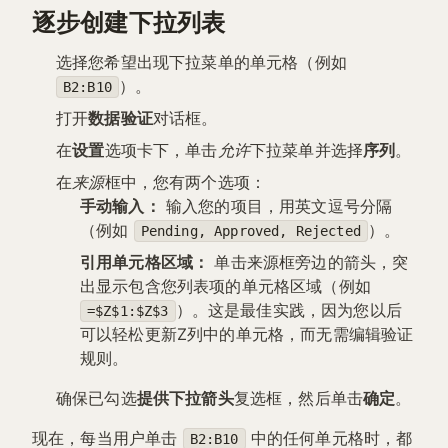
逐步创建下拉列表
选择您希望出现下拉菜单的单元格（例如
）。
B2:B10
打开
数据验证
对话框。
在
设置
选项卡下，单击
允许
下拉菜单并选择
序列
。
在
来源
框中，您有两个选项：
手动输入：
输入您的项目，用英文逗号分隔
（例如
）。
Pending, Approved, Rejected
引用单元格区域：
单击来源框旁边的箭头，突
出显示包含您列表项的单元格区域（例如
）。这是最佳实践，因为您以后
=$Z$1:$Z$3
可以轻松更新Z列中的单元格，而无需编辑验证
规则。
确保已勾选
提供下拉箭头
复选框，然后单击
确定
。
现在，每当用户单击
中的任何单元格时，都
B2:B10