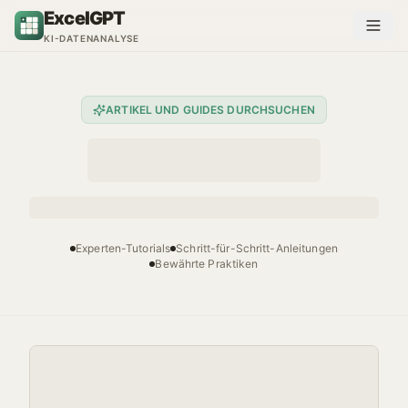
Zum Inhalt springen
ExcelGPT
KI-DATENANALYSE
ARTIKEL UND GUIDES DURCHSUCHEN
Experten-Tutorials
Schritt-für-Schritt-Anleitungen
Bewährte Praktiken