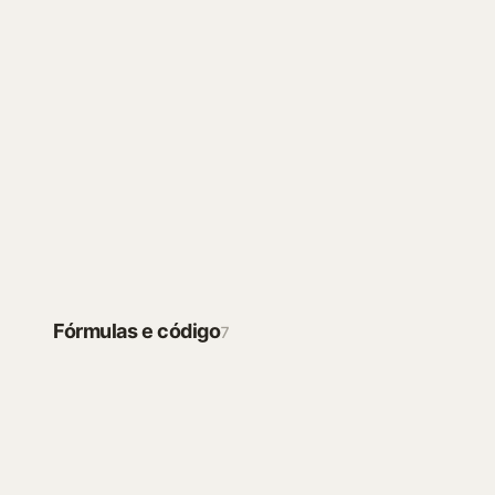
Work Agent
Seu analista de dados com IA — peça em
linguagem simples para criar fórmulas,
analisar planilhas, limpar dados e
transformar arquivos em gráficos e insights.
Iniciar
IA CONVERSACIONAL
Fórmulas e código
7