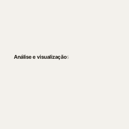
Automatize o Google Sheets com Apps
Script gerado por IA
Iniciar
FÓRMULAS E CÓDIGO
Análise e visualização
5