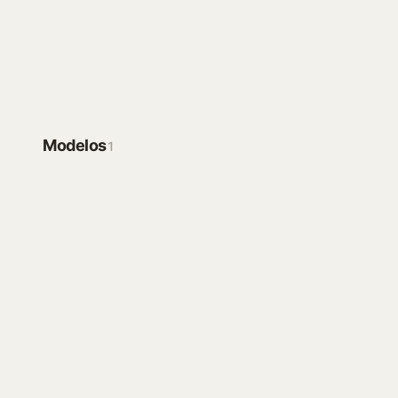
desorganizados de planilhas conversando
Iniciar
PREPARAÇÃO E CONVERSÃO DE DADOS
Modelos
1
Gerador de Modelos Excel com