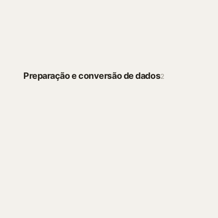
gráficos a partir dos seus dados
Iniciar
ANÁLISE E VISUALIZAÇÃO
Preparação e conversão de dados
2
PDF e imagem para Excel