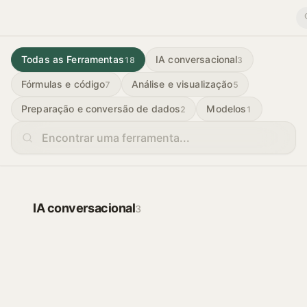
Todas as Ferramentas
IA conversacional
18
3
Fórmulas e código
Análise e visualização
7
5
Preparação e conversão de dados
Modelos
2
1
IA conversacional
3