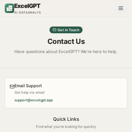
Hoppa till innehåll
ExcelGPT
AI-DATAANALYS
Get in Touch
Contact Us
Have questions about ExcelGPT? We're here to help.
Email Support
Get help via email
support@excelgpt.app
Quick Links
Find what you're looking for quickly