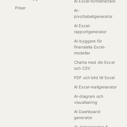
AI Excel-formelrättare
Priser
AI-
pivottabellgenerator
AI Excel-
rapportgenerator
AI-byggare för
finansiella Excel-
modeller
Chatta med din Excel
och CSV
PDF och bild till Excel
AI Excel-mallgenerator
AI-diagram och
visualisering
AI Dashboard-
generator
AI-datarensning & -