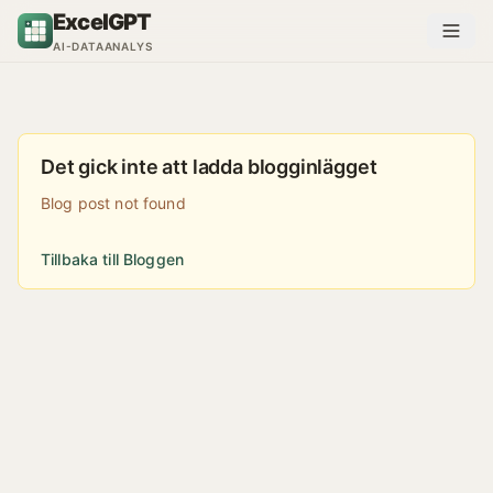
Hoppa till innehåll
ExcelGPT
AI-DATAANALYS
Det gick inte att ladda blogginlägget
Blog post not found
Tillbaka till Bloggen