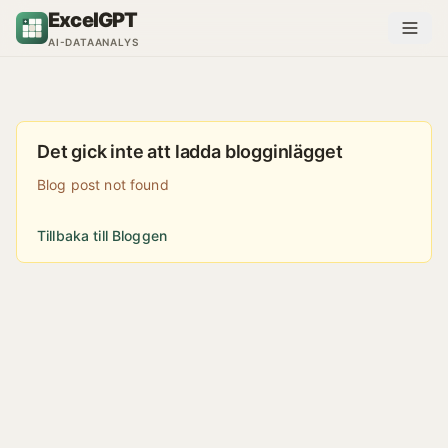
Hoppa till innehåll
ExcelGPT
AI-DATAANALYS
Det gick inte att ladda blogginlägget
Blog post not found
Tillbaka till Bloggen