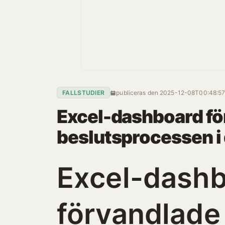
FALLSTUDIER
publiceras den
2025-12-08T00:48:5
Excel-dashboard f
beslutsprocessen i
Excel-dash
förvandlade