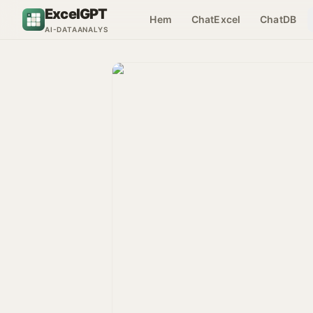
Hoppa till innehåll
ExcelGPT
Hem
ChatExcel
ChatDB
AI-DATAANALYS