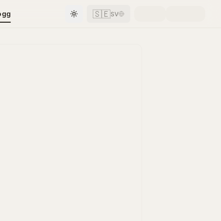
🇸🇪
ogg
SV