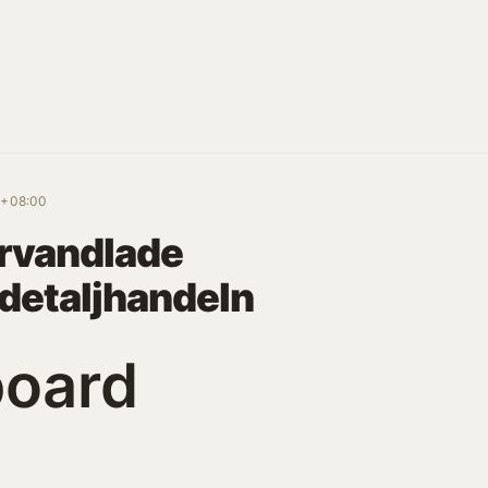
7+08:00
örvandlade
 detaljhandeln
board