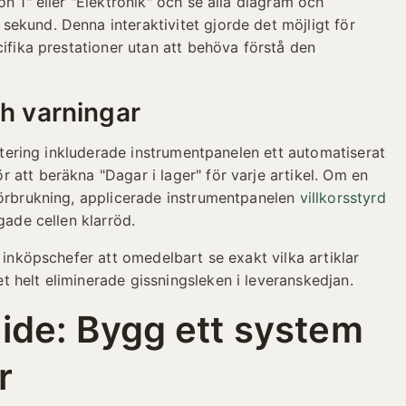
n 1" eller "Elektronik" och se alla diagram och
ekund. Denna interaktivitet gjorde det möjligt för
cifika prestationer utan att behöva förstå den
ch varningar
antering inkluderade instrumentpanelen ett automatiserat
 att beräkna "Dagar i lager" för varje artikel. Om en
förbrukning, applicerade instrumentpanelen
villkorsstyrd
ade cellen klarröd.
r inköpschefer att omedelbart se exakt vilka artiklar
 helt eliminerade gissningsleken i leveranskedjan.
ide: Bygg ett system
r