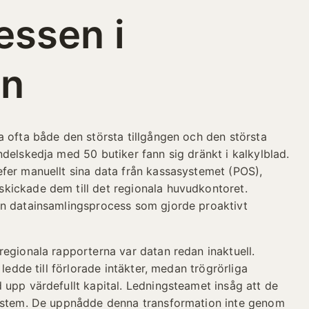
essen i
ln
a ofta både den största tillgången och den största
delskedja med 50 butiker fann sig dränkt i kalkylblad.
fer manuellt sina data från kassasystemet (POS),
kickade dem till det regionala huvudkontoret.
en datainsamlingsprocess som gjorde proaktivt
regionala rapporterna var datan redan inaktuell.
 ledde till förlorade intäkter, medan trögrörliga
 upp värdefullt kapital. Ledningsteamet insåg att de
system. De uppnådde denna transformation inte genom