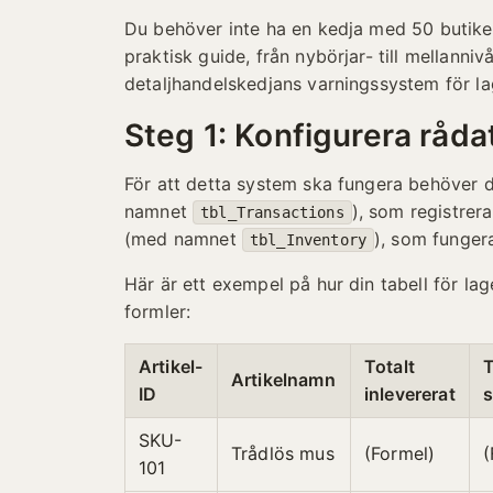
Du behöver inte ha en kedja med 50 butiker 
praktisk guide, från nybörjar- till mellanni
detaljhandelskedjans varningssystem för la
Steg 1: Konfigurera råda
För att detta system ska fungera behöver d
namnet
), som registrer
tbl_Transactions
(med namnet
), som funger
tbl_Inventory
Här är ett exempel på hur din tabell för lag
formler:
Artikel-
Totalt
T
Artikelnamn
ID
inlevererat
s
SKU-
Trådlös mus
(Formel)
(
101