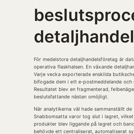
beslutsproc
detaljhande
För medelstora detaljhandelsföretag är dat
operativa flaskhalsen. En växande detaljhan
Varje vecka exporterade enskilda butiksche
bifogade dem i ett e-postmeddelande och s
Resultatet blev en fragmenterad, felbenäg
beslutsfattande nästan omöjligt.
När analytikerna väl hade sammanställt de 
Snabbomsatta varor tog slut i lagret, vilket
produkter blev liggande på lagret och band
behövde ett centraliserat, automatiserat 