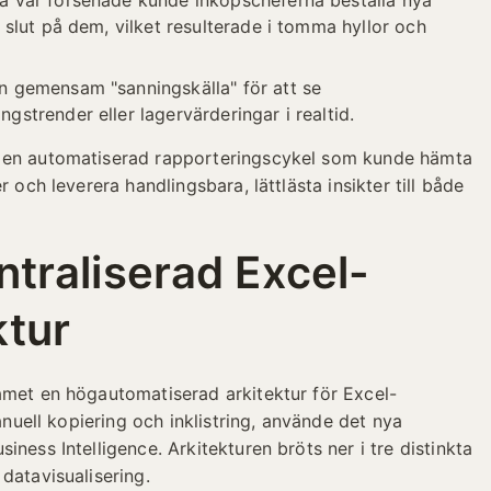
 var försenade kunde inköpscheferna beställa nya
e slut på dem, vilket resulterade i tomma hyllor och
 gemensam "sanningskälla" för att se
gstrender eller lagervärderingar i realtid.
e en automatiserad rapporteringscykel som kunde hämta
 och leverera handlingsbara, lättlästa insikter till både
ntraliserad Excel-
ktur
amet en högautomatiserad arkitektur för Excel-
manuell kopiering och inklistring, använde det nya
ness Intelligence. Arkitekturen bröts ner i tre distinkta
datavisualisering.