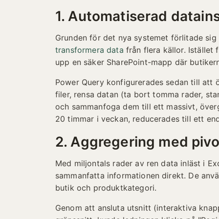
1. Automatiserad datai
Grunden för det nya systemet förlitade si
transformera data
från flera källor. Iställ
upp en säker SharePoint-mapp där butikern
Power Query konfigurerades sedan till att
filer, rensa datan (ta bort tomma rader, s
och sammanfoga dem till ett massivt, över
20 timmar i veckan, reducerades till ett en
2. Aggregering med pivo
Med miljontals rader av ren data inläst i E
sammanfatta informationen direkt. De an
butik och produktkategori.
Genom att ansluta utsnitt (interaktiva knapp