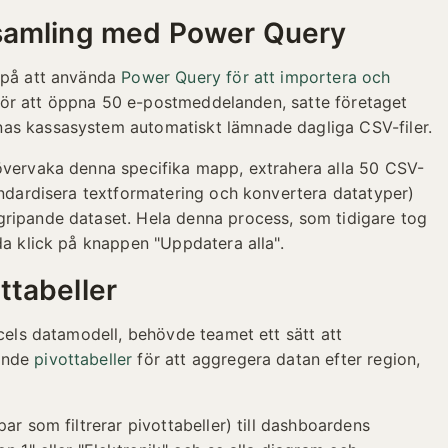
nsamling med Power Query
g på att använda
Power Query för att importera och
et för att öppna 50 e-postmeddelanden, satte företaget
as kassasystem automatiskt lämnade dagliga CSV-filer.
 övervaka denna specifika mapp, extrahera alla 50 CSV-
tandardisera textformatering och konvertera datatyper)
gripande dataset. Hela denna process, som tidigare tog
da klick på knappen "Uppdatera alla".
ttabeller
xcels datamodell, behövde teamet ett sätt att
vände
pivottabeller
för att aggregera datan efter region,
ar som filtrerar pivottabeller) till dashboardens