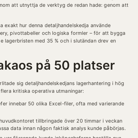
nom att utnyttja de verktyg de redan hade: genom att
ka exakt hur denna detaljhandelskedja använde
ry, pivottabeller och logiska formler – för att bygga
e lagerbristen med 35 % och i slutändan drev en
kaos på 50 platser
itade sig detaljhandelskedjans lagerhantering i hög
flera kritiska operativa utmaningar:
fer innebar 50 olika Excel-filer, ofta med varierande
huvudkontoret tillbringade över 20 timmar i veckan
passa data innan någon faktisk analys kunde påbörjas.