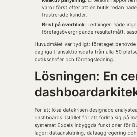
Reaktiv påfyllning:
Eftersom rapporterna
varor först efter att en butik redan had
frustrerade kunder.
Brist på överblick:
Ledningen hade ingen
företagsövergripande resultatmått, säson
Huvudmålet var tydligt: företaget behövd
dagliga transaktionsdata från alla 50 platser
butikschefer och företagsledning.
Lösningen: En ce
dashboardarkite
För att lösa datakrisen designade analyste
dashboards. Istället för att förlita sig på 
systemet Excels inbyggda funktioner för Busi
lager: dataanslutning, dataaggregering och 