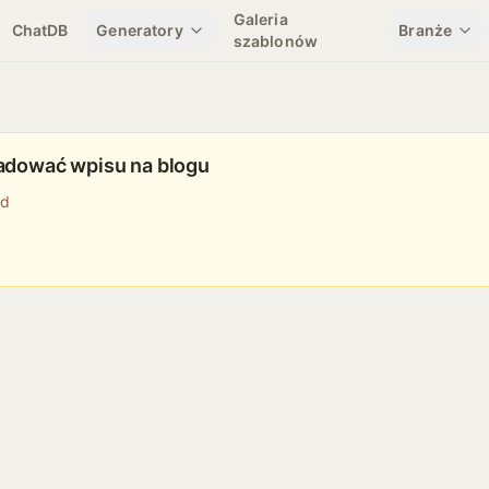
Galeria
ChatDB
Generatory
Branże
szablonów
adować wpisu na blogu
nd