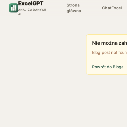
ExcelGPT
Przejdź do treści
Strona
ChatExcel
ANALIZA DANYCH
główna
AI
Nie można zał
Blog post not fou
Powrót do Bloga