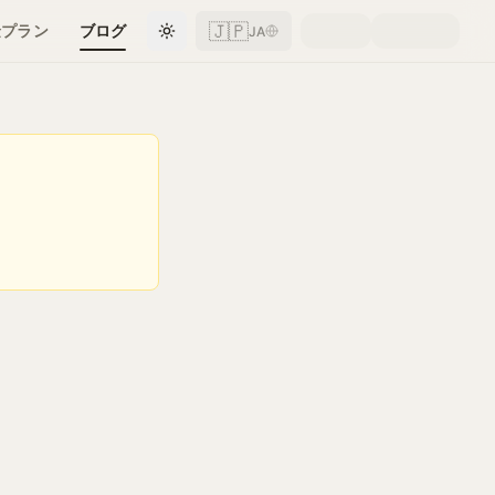
🇯🇵
金プラン
ブログ
JA