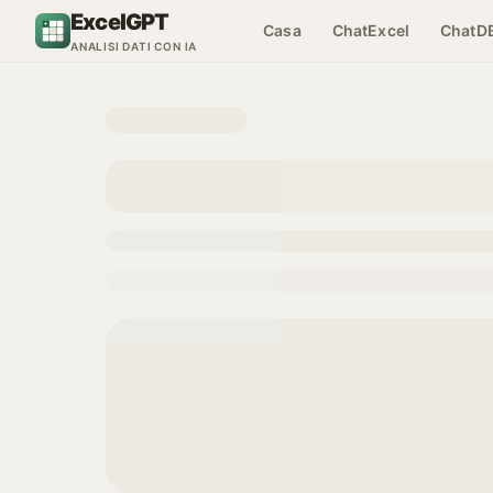
Vai al contenuto
ExcelGPT
Casa
ChatExcel
ChatD
ANALISI DATI CON IA