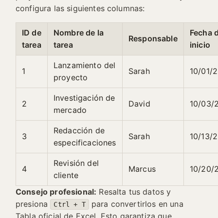
configura las siguientes columnas:
ID de
Nombre de la
Fecha 
Responsable
tarea
tarea
inicio
Lanzamiento del
1
Sarah
10/01/
proyecto
Investigación de
2
David
10/03/
mercado
Redacción de
3
Sarah
10/13/
especificaciones
Revisión del
4
Marcus
10/20/
cliente
Consejo profesional:
Resalta tus datos y
presiona
para convertirlos en una
Ctrl + T
Tabla oficial de Excel. Esto garantiza que