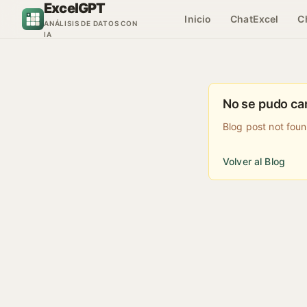
ExcelGPT
Saltar al contenido
Inicio
ChatExcel
C
ANÁLISIS DE DATOS CON
IA
No se pudo car
Blog post not fou
Volver al Blog