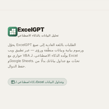
ExcelGPT
تحليل البيانات بالذكاء الاصطناعي
يحوّل ExcelGPT الطلبات باللغة العادية إلى صيغ
ورسوم بيانية وبيانات منظّفة ورؤى — عبر تطبيق ويب
حواري مع VBA يولّده الذكاء الاصطناعي، لـ Excel
وGoogle Sheets. تحدّث مع جداول بياناتك بدلًا من
حفظ الدوال.
ذكاء اصطناعي لـ Excel وجداول البيانات