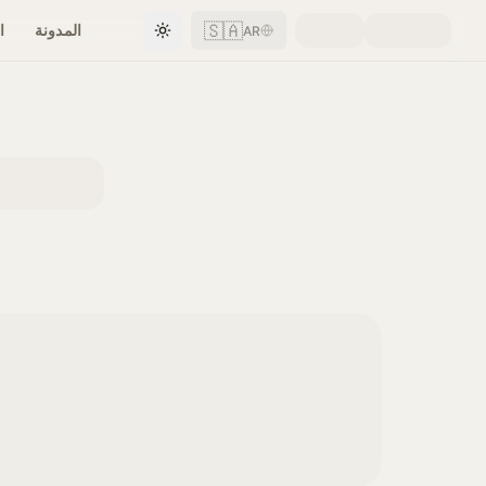
🇸🇦
المدونة
ا
AR